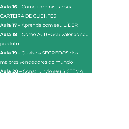
Aula 16
– Como administrar sua
CARTEIRA DE CLIENTES
Aula 17
– Aprenda com seu LÍDER
Aula 18
– Como AGREGAR valor ao seu
produto
Aula 19
– Quais os SEGREDOS dos
maiores vendedores do mundo
Aula 20
– Construindo seu SISTEMA
DE VENDAS
Aula 21
– Planejamento FINANCEIRO
para vendedores
Aula 22
– As MAIORES TÉCNICAS DE
VENDAS do mundo
Aula 23
– COMEMORE sempre! Como