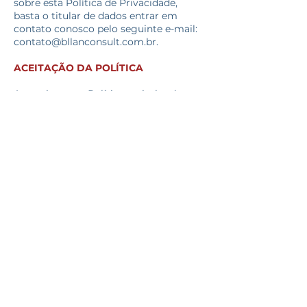
sobre esta Política de Privacidade,
basta o titular de dados entrar em
contato conosco pelo seguinte e-mail:
contato@bllanconsult.com.br
.
ACEITAÇÃO DA POLÍTICA
Ao aceitar esta Política, o titular de
dados reconhece que a leu, a entendeu
e aceitou, de forma livre, todas as
disposições previstas neste documento,
ficando ciente e em total acordo com o
tratamento que conferimos às
informações e aos seus dados pessoais.
LEGISLAÇÃO APLICÁVEL
Esta Política será regida e interpretada
conforme o ordenamento jurídico
brasileiro, com especial atenção ao
Marco Civil da Internet (Lei nº 12.965) e
à Lei Geral de Proteção de Dados (Lei nº
13.709/2018).